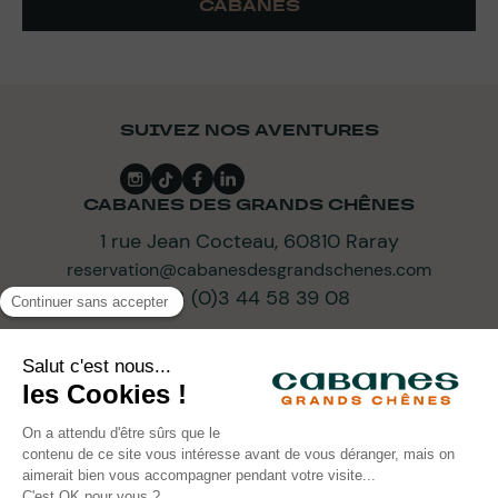
CABANES
SUIVEZ NOS AVENTURES
CABANES DES GRANDS CHÊNES
1 rue Jean Cocteau, 60810 Raray
reservation@cabanesdesgrandschenes.com
+33 (0)3 44 58 39 08
ABONNEZ-VOUS À NOTRE NEWSLETTER