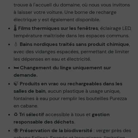
trouve à l'accueil du domaine, où nous vous invitons
à laisser votre voiture. Une borne de recharge
électrique y est également disponible.
🌡️
Films thermiques sur les fenêtres
, éclairage LED,
température maîtrisée dans les espaces communs.
💧
Bains nordiques traités sans produit chimique
,
avec des vidanges espacées, permettant de limiter
les dépenses en eau et électricité.
🛏️
Changement du linge uniquement sur
demande.
🍃
Produits en vrac ou rechargeables dans les
salles de bain
, aucun plastique à usage unique,
fontaines à eau pour remplir les bouteilles Purezza
en cabane.
♻️
Tri sélectif
accessible à tous et
gestion
responsable des déchets
.
🐝
Préservation de la biodiversité
: verger près des
cabane Eclipse, Epopée et Insouciance, limitation