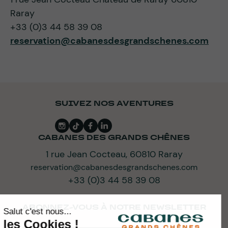
Raray
+33 (0)3 44 58 39 08
reservation@cabanesdesgrandschenes.com
SUIVEZ NOS AVENTURES
CABANES DES GRANDS CHÊNES
1 rue Jean Cocteau, 60810 Raray
reservation@cabanesdesgrandschenes.com
+33 (0)3 44 58 39 08
ABONNEZ-VOUS À NOTRE NEWSLETTER