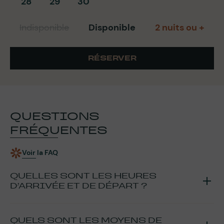
28
29
30
Indisponible
Disponible
2 nuits ou +
RÉSERVER
QUESTIONS
FRÉQUENTES
Voir la FAQ
QUELLES SONT LES HEURES
D’ARRIVÉE ET DE DÉPART ?
La remise des clés se fait
à partir de 16h et jusqu’à 18h
. Si
vous pensez arriver après 18h, merci de nous communiquer
QUELS SONT LES MOYENS DE