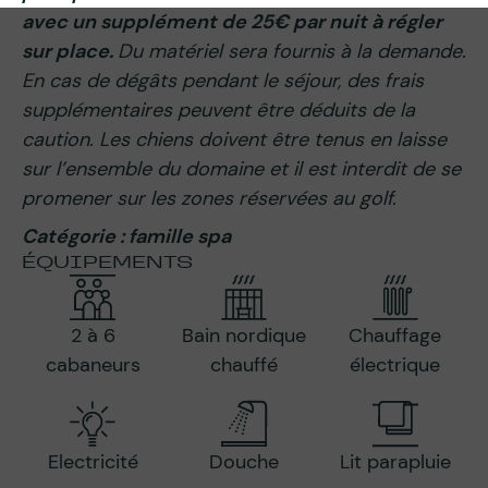
avec un supplément de 25€ par nuit à régler
sur place.
Du matériel sera fournis à la demande.
En cas de dégâts pendant le séjour, des frais
supplémentaires peuvent être déduits de la
caution. Les chiens doivent être tenus en laisse
sur l’ensemble du domaine et il est interdit de se
promener sur les zones réservées au golf.
Catégorie : famille spa
ÉQUIPEMENTS
2 à 6
Bain nordique
Chauffage
cabaneurs
chauffé
électrique
Electricité
Douche
Lit parapluie