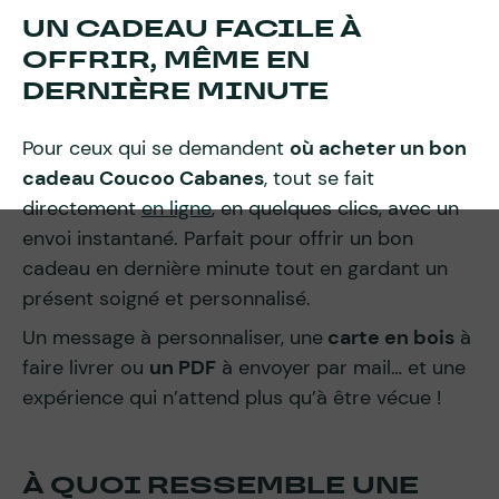
UN CADEAU FACILE À
OFFRIR, MÊME EN
DERNIÈRE MINUTE
Pour ceux qui se demandent
où acheter un bon
cadeau Coucoo Cabanes
, tout se fait
directement
en ligne
, en quelques clics, avec un
envoi instantané. Parfait pour offrir un bon
cadeau en dernière minute tout en gardant un
présent soigné et personnalisé.
Un message à personnaliser, une
carte en bois
à
faire livrer ou
un PDF
à envoyer par mail… et une
expérience qui n’attend plus qu’à être vécue !
À QUOI RESSEMBLE UNE