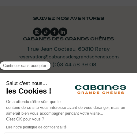
SUIVEZ NOS AVENTURES
CABANES DES GRANDS CHÊNES
1 rue Jean Cocteau, 60810 Raray
reservation@cabanesdesgrandschenes.com
+33 (0)3 44 58 39 08
ABONNEZ-VOUS À NOTRE NEWSLETTER