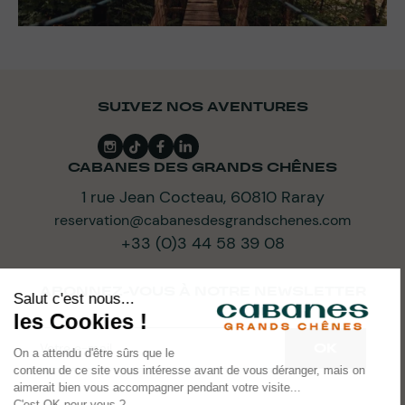
SUIVEZ NOS AVENTURES
CABANES DES GRANDS CHÊNES
1 rue Jean Cocteau, 60810 Raray
reservation@cabanesdesgrandschenes.com
+33 (0)3 44 58 39 08
ABONNEZ-VOUS À NOTRE NEWSLETTER